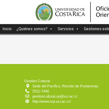
Inicio
¿Quiénes somos?
Servicios
Gestiones estu
Gestión Cultural
Sede del Pacífico, Recinto de Puntarenas
2511-7440
gestioncultural.sp@ucr.ac.cr
http://www.srp.ucr.ac.cr/