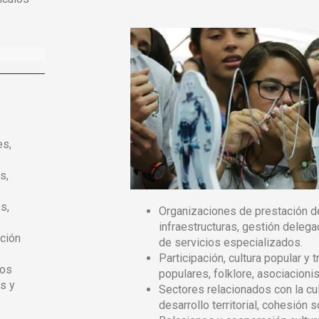
es,
s,
s,
Organizaciones de prestación d
infraestructuras, gestión deleg
cción
de servicios especializados.
Participación, cultura popular y t
ros
populares, folklore, asociacionis
es y
Sectores relacionados con la cul
desarrollo territorial, cohesión s