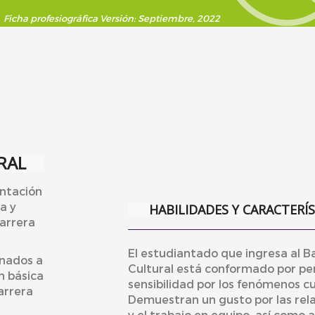
Ficha profesiográfica
Versión: Septiembre, 2022
RAL
entación
a y
HABILIDADES Y CARACTERÍ
carrera
El estudiantado que ingresa al B
onados a
Cultural está conformado por pe
n básica
sensibilidad por los fenómenos cul
arrera
Demuestran un gusto por las rel
y el trabajo en equipo, así como