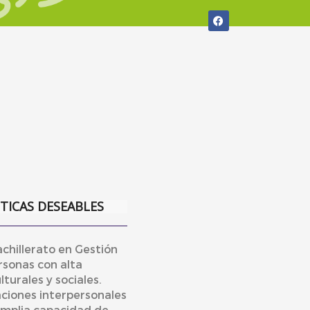
STICAS DESEABLES
achillerato en Gestión
rsonas con alta
turales y sociales.
aciones interpersonales
 amplia capacidad de