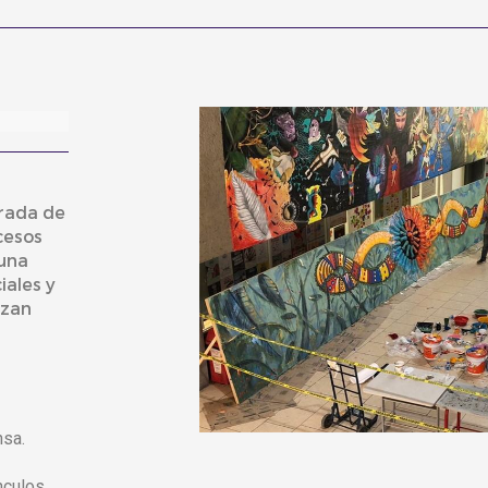
brada de
cesos
 una
iales y
izan
nsa.
nculos