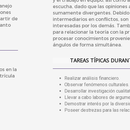
manejo
escucha, dado que las opiniones a
iones
sumamente divergentes. Debido 
artir de
intermediarios en conflictos, son
tanto
interesadas por los demás. Tamb
para relacionar la teoría con la p
procesar conocimientos proveni
ángulos de forma simultánea.
TAREAS TÍPICAS DURAN
os en la
rícula
Realizar análisis financiero.
Observar fenómenos culturales.
Desarrollar investigación cualitat
Llevar a cabo labores de argume
Demostrar interés por la diversid
Poseer destrezas para las relac