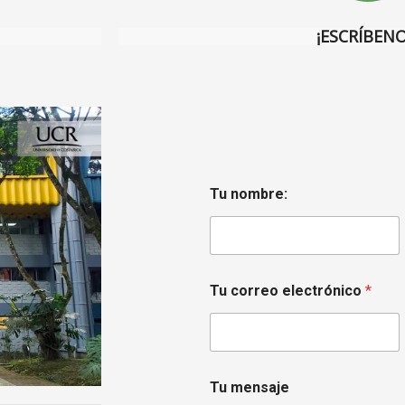
¡ESCRÍBENO
Tu nombre:
T
Tu correo electrónico
*
u
n
o
m
b
r
Tu mensaje
e