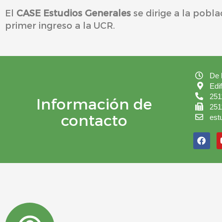
El
CASE Estudios Generales
se dirige a la pobla
primer ingreso a la UCR.
De 
Edi
251
Información de
251
contacto
est