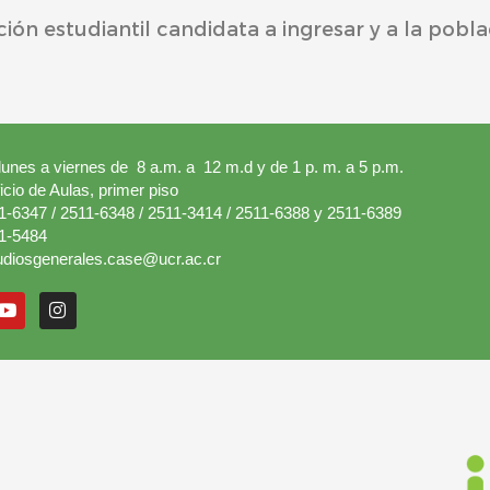
ción estudiantil candidata a ingresar y a la pobla
lunes a viernes de 8 a.m. a 12 m.d y de 1 p. m. a 5 p.m.
ficio de Aulas, primer piso
1-6347 / 2511-6348 / 2511-3414 / 2511-6388 y 2511-6389
1-5484
udiosgenerales.case@ucr.ac.cr