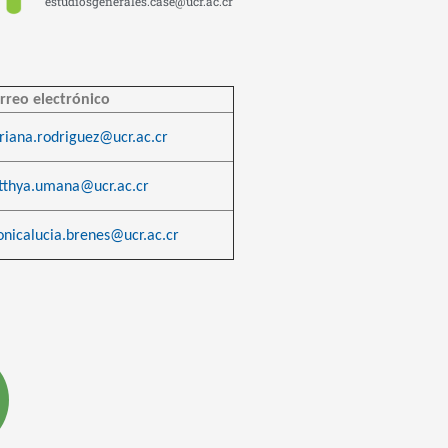
estudiosgenerales.case@ucr.ac.cr
rreo electrónico
riana.rodriguez@ucr.ac.cr
tthya.umana@ucr.ac.cr
nicalucia.brenes@ucr.ac.cr