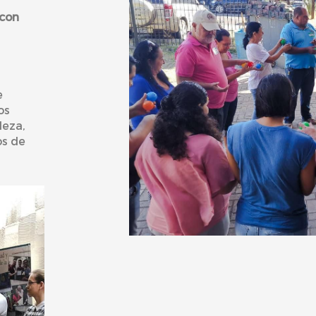
 con
e
os
leza,
os de