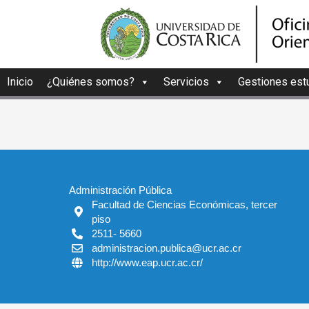
Inicio
¿Quiénes somos?
Servicios
Gestiones estu
Administración Pública
Facultad de Ciencias Económicas, tercer
piso
2511- 5660
administracion.publica@ucr.ac.cr
http://www.eap.ucr.ac.cr/