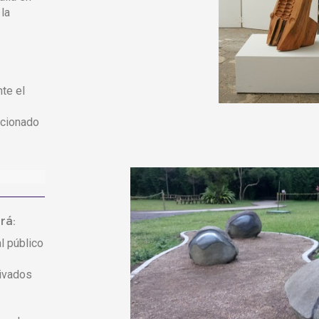
 la
te el
acionado
rá:
l público
rivados