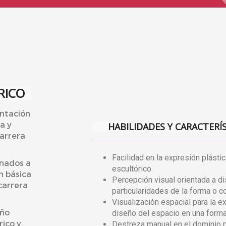
RICO
entación
a y
HABILIDADES Y CARACTERÍ
carrera
Facilidad en la expresión plástic
onados a
escultórico.
n básica
Percepción visual orientada a dis
carrera
particularidades de la forma o co
Visualización espacial para la 
eño
diseño del espacio en una form
rico y
Destreza manual en el dominio 