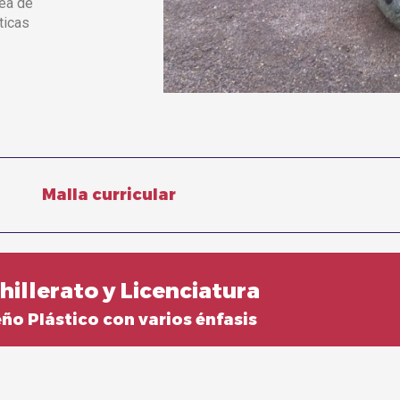
sea de
ticas
Malla curricular
hillerato y Licenciatura
ño Plástico con varios énfasis