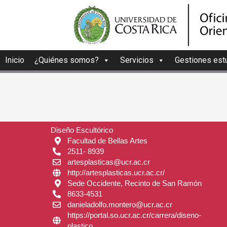
Inicio
¿Quiénes somos?
Servicios
Gestiones estu
Diseño Escultórico
Facultad de Bellas Artes
2511- 8939
artesplasticas@ucr.ac.cr
http://artesplasticas.ucr.ac.cr/
Sede Occidente, Recinto de San Ramón
8633-4531
danieladolfo.montero@ucr.ac.cr
https://portal.so.ucr.ac.cr/carrera/diseno-
plastico