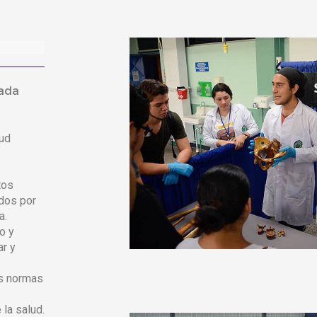
tada
lud
tos
ados por
a.
o y
ar y
as normas
 la salud.