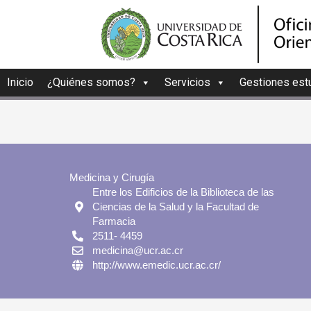
Inicio
¿Quiénes somos?
Servicios
Gestiones estu
Medicina y Cirugía
Entre los Edificios de la Biblioteca de las
Ciencias de la Salud y la Facultad de
Farmacia
2511- 4459
medicina@ucr.ac.cr
http://www.emedic.ucr.ac.cr/