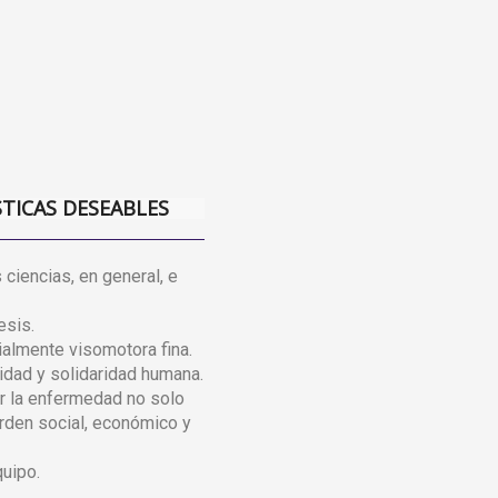
STICAS DESEABLES
 ciencias, en general, e
esis.
almente visomotora fina.
lidad y solidaridad humana.
r la enfermedad no solo
rden social, económico y
quipo.