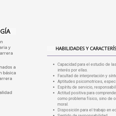
GÍA
ón
aria y
HABILIDADES Y CARACTERÍ
carrera
Capacidad para el estudio de las
onados a
interés por ellas.
n básica
Facultad de interpretación y sínt
arrera
Aptitudes psicomotrices, especi
Espíritu de servicio, responsabi
alidad
Actitud positiva para comprende
como problema físico, sino de o
moral.
Disposición para el trabajo en e
Sentido de responsabilidad.