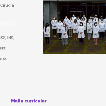
 Cirugía
CSS, INS,
lud:
ón de
Malla curricular