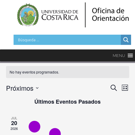
MENU
No hay eventos programados.
Nave
Na
Próximos
Buscar
Lista
de
de
Selecciona
Últimos Eventos Pasados
vi
la
búsq
fecha.
de
y
Ev
JUL
20
vistas
2026