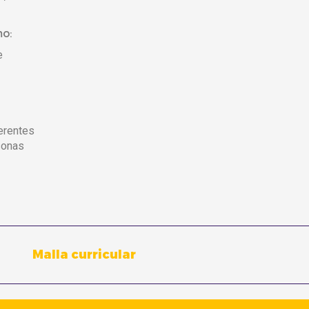
mo:
e
ferentes
rsonas
Malla curricular