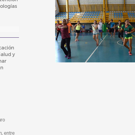
tologías
cación
Salud y
mar
en
uro
n, entre