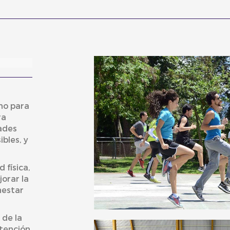
no para
ra
dades
bles, y
 física,
orar la
nestar
 de la
atención