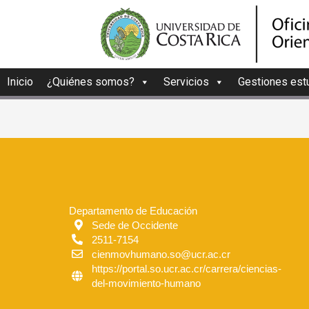
Inicio
¿Quiénes somos?
Servicios
Gestiones estu
Departamento de Educación
Sede de Occidente
2511-7154
cienmovhumano.so@ucr.ac.cr
https://portal.so.ucr.ac.cr/carrera/ciencias-
del-movimiento-humano